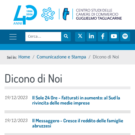
menu di scelta rapida
torna 
Vai ai contenuti
Menu di navigazione
Cerca
Menu di navigazione principale
torna al menu di scelta rapida
Cerca nel sito
Twitter
LinkedIn
Facebook
YouTube
Spot
torna al menu di scelta rapida
Home
Comunicazione e Stampa
Dicono di Noi
Dicono di Noi
torna al menu di scelta rapida
Il Sole 24 Ore - Fatturati in aumento: al Sud la
19/12/2023
rivincita delle medie imprese
Il Messaggero - Cresce il reddito delle famiglie
19/12/2023
abruzzesi