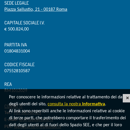
SEDE LEGALE
Piazza Sallustio, 21 - 00187 Roma
CAPITALE SOCIALE I.V.
€ 500.824,00
PARTITA IVA
01804831004
CODICE FISCALE
07552810587
REA
RM1012029
Per conoscere le informazioni relative al trattamento dei dati
degli utenti del sito,
consulta la nostra
informativa
.
CONTATTI
Al link sono reperibili anche le informazioni relative ai cookie
Tel.:
+39 06.780521
di terze parti, che potrebbero comportare il trasferimento dei
E-mail:
igt@tagliacarne.it
dati degli utenti al di fuori dello Spazio SEE, e che per il loro
PEC:
tagliacarne@legalmail.it