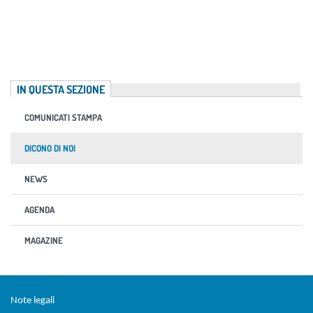
IN QUESTA SEZIONE
COMUNICATI STAMPA
DICONO DI NOI
NEWS
AGENDA
MAGAZINE
Sezione Link Utili
torna al menu di scelta rapida
Note legali