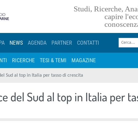
Studi, Ricerche, Anal
torna alla homepage
capire l'e
conoscenz
Cerca nel sito
PA
NEWS
AGENDA
PARTNER
CONTATTI
NTI
RICERCHE
TESI & TEMI
MAGAZINE
l Sud al top in Italia per tasso di crescita
e del Sud al top in Italia per t