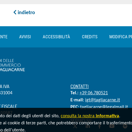
indietro
ENTE
AVVISI
ACCESSIBILITÀ
CREDITS
MODIFICA P
A IVA
CONTATTI
831004
Tel.:
+39 06.780521
E-mail:
igt@tagliacarne.it
 FISCALE
PEC:
tagliacarne@legalmail.it
810587
o dei dati degli utenti del sito,
consulta la nostra
informativa
.
SEGUICI SU
e ai cookie di terze parti, che potrebbero comportare il trasferimento 
Twitter
LinkedIn
Facebook
YouTube
Sp
o dell’utente.