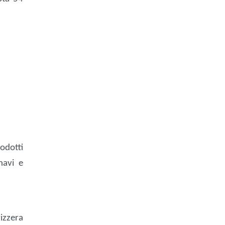
odotti
navi e
vizzera