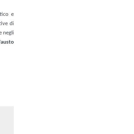
tico e
tive di
e negli
Fausto