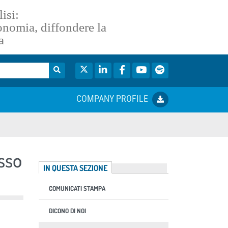
isi:
conomia, diffondere la
a
Twitter
LinkedIn
Facebook
YouTube
Spotify
COMPANY PROFILE
asso
IN QUESTA SEZIONE
COMUNICATI STAMPA
DICONO DI NOI