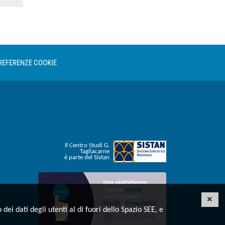
REFERENZE COOKIE
Il Centro Studi G.
Tagliacarne
è parte del Sistan
Invia una segnalazione whistleblowing
CHI
dei dati degli utenti al di fuori dello Spazio SEE, e
otify