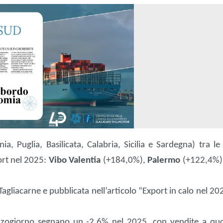
, Puglia, Basilicata, Calabria, Sicilia e Sardegna) tra le
port nel 2025:
Vibo Valentia
(+184,0%),
Palermo
(+122,4%)
 Tagliacarne e pubblicata nell’articolo “Export in calo nel 2
.
ezzogiorno segnano un -2,6% nel 2025, con vendite a qu