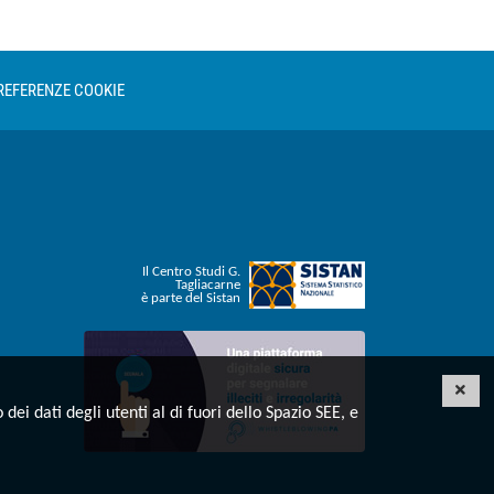
REFERENZE COOKIE
Il Centro Studi G.
Tagliacarne
è parte del Sistan
Invia una segnalazione whistleblowing
CHI
dei dati degli utenti al di fuori dello Spazio SEE, e
otify