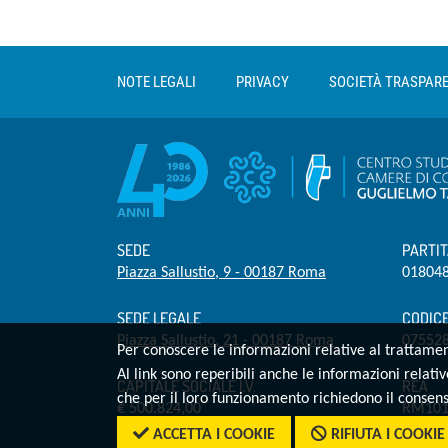
Sezione Link Utili
torna al menu di scelta rapida
NOTE LEGALI
PRIVACY
SOCIETÀ TRASPAR
SEDE
PARTIT
Piazza Sallustio, 9 - 00187 Roma
01804
SEDE LEGALE
CODICE
Piazza Sallustio, 21 - 00187 Roma
07552
Per conoscere le informazioni relative al trattament
Al link sono reperibili anche le informazioni relativ
CAPITALE SOCIALE I.V.
REA
che per il loro funzionamento richiedono il consens
€ 500.824,00
RM101
ACCETTA I COOKIE
RIFIUTA I COOKIE