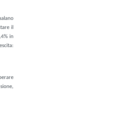
nalano
tare il
,4% in
scita:
perare
sione,