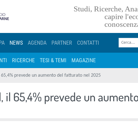
Studi, Ricerche, Anal
torna alla homepage
capire l'e
conoscenz
Cerca nel sito
PA
NEWS
AGENDA
PARTNER
CONTATTI
NTI
RICERCHE
TESI & TEMI
MAGAZINE
l 65,4% prevede un aumento del fatturato nel 2025
, il 65,4% prevede un aument