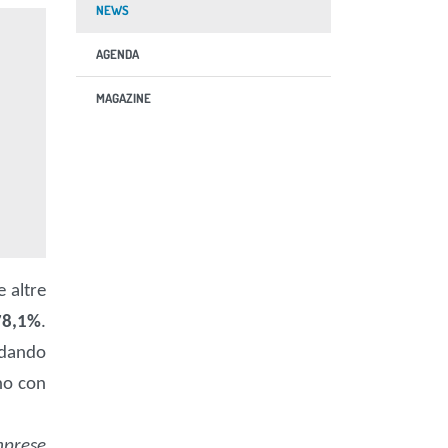
NEWS
AGENDA
MAGAZINE
e altre
78,1%
.
Andando
nno con
mprese