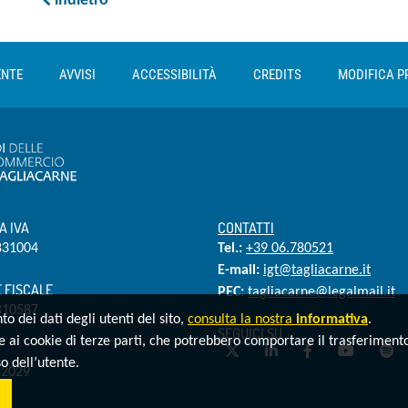
indietro
ENTE
AVVISI
ACCESSIBILITÀ
CREDITS
MODIFICA P
A IVA
CONTATTI
831004
Tel.:
+39 06.780521
E-mail:
igt@tagliacarne.it
 FISCALE
PEC:
tagliacarne@legalmail.it
810587
o dei dati degli utenti del sito,
consulta la nostra
informativa
.
SEGUICI SU
e ai cookie di terze parti, che potrebbero comportare il trasferimento 
Twitter
LinkedIn
Facebook
YouTube
Sp
o dell’utente.
2029