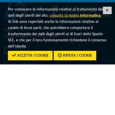
Per conoscere le informazioni relative al trattamento dei
CHI
dati degli utenti del sito,
consulta la nostra
informativa
.
Al link sono reperibili anche le informazioni relative ai
cookie di terze parti, che potrebbero comportare il
SEDE
trasferimento dei dati degli utenti al di fuori dello Spazio
Piazza Sallustio, 9 - 00187 Roma
SEE, e che per il loro funzionamento richiedono il consenso
dell’utente.
SEDE LEGALE
Piazza Sallustio, 21 - 00187 Roma
ACCETTA I COOKIE
RIFIUTA I COOKIE
CAPITALE SOCIALE I.V.
€ 500.824,00
PARTITA IVA
01804831004
CODICE FISCALE
07552810587