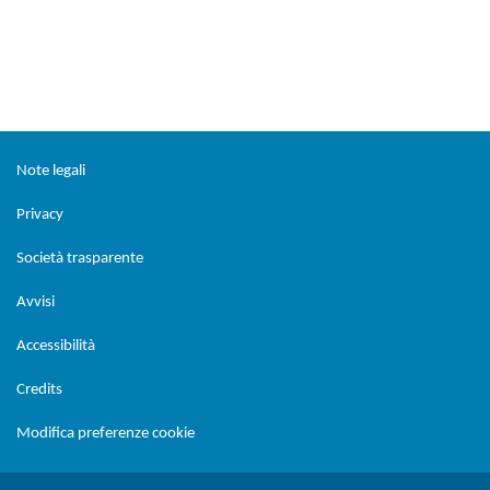
Sezione Link Utili
torna al menu di scelta rapida
Note legali
Privacy
Società trasparente
Avvisi
Accessibilità
Credits
Modifica preferenze cookie