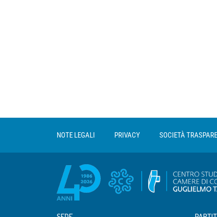
Sezione Link Utili
torna al menu di scelta rapida
NOTE LEGALI
PRIVACY
SOCIETÀ TRASPAR
SEDE
PARTIT