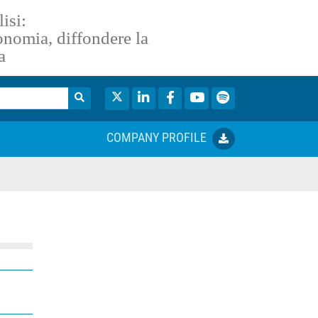
isi:
conomia, diffondere la
a
Twitter
LinkedIn
Facebook
YouTube
Spotify
COMPANY PROFILE