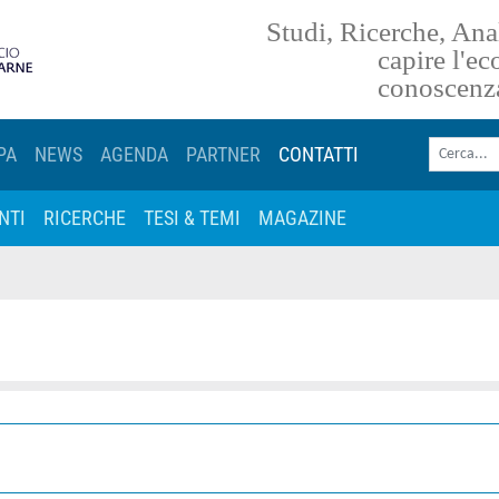
Studi, Ricerche, Anal
torna alla homepage
capire l'e
conoscenz
Cerca nel sito
PA
NEWS
AGENDA
PARTNER
CONTATTI
NTI
RICERCHE
TESI & TEMI
MAGAZINE