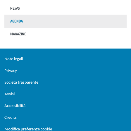
NEWS
AGENDA
MAGAZINE
Sezione Link Utili
torna al menu di scelta rapida
Note legali
Privacy
Società trasparente
Avvisi
Accessibilità
Credits
Modifica preferenze cookie