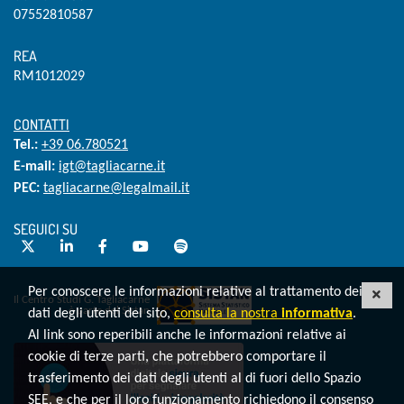
07552810587
REA
RM1012029
CONTATTI
Tel.:
+39 06.780521
E-mail:
igt@tagliacarne.it
PEC:
tagliacarne@legalmail.it
SEGUICI SU
Twitter
LinkedIn
Facebook
YouTube
Spotify
Per conoscere le informazioni relative al trattamento dei
CHI
Il Centro Studi G. Tagliacarne
è parte del Sistan
dati degli utenti del sito,
consulta la nostra
informativa
.
Al link sono reperibili anche le informazioni relative ai
Invia una segnalazione whistleblowing
cookie di terze parti, che potrebbero comportare il
trasferimento dei dati degli utenti al di fuori dello Spazio
SEE, e che per il loro funzionamento richiedono il consenso