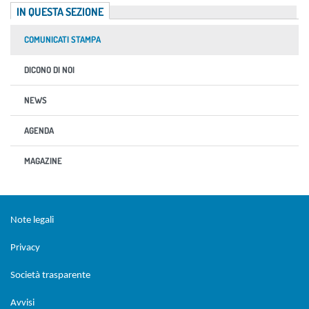
IN QUESTA SEZIONE
COMUNICATI STAMPA
DICONO DI NOI
NEWS
AGENDA
MAGAZINE
Sezione Link Utili
torna al menu di scelta rapida
Note legali
Privacy
Società trasparente
Avvisi