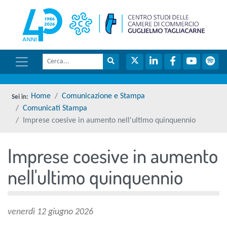
menu di scelta rapida
torna 
Vai ai contenuti
Menu di navigazione
Cerca
Menu di navigazione principale
torna al menu di scelta rapida
Cerca nel sito
Twitter
LinkedIn
Facebook
YouTube
Spot
torna al menu di scelta rapida
Home
Comunicazione e Stampa
Comunicati Stampa
Imprese coesive in aumento nell'ultimo quinquennio
Imprese coesive in aumento
torna al menu di scelta rapida
nell'ultimo quinquennio
venerdì 12 giugno 2026