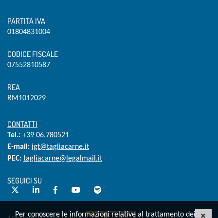
PARTITA IVA
01804831004
CODICE FISCALE
07552810587
REA
RM1012029
CONTATTI
Tel.:
+39 06.780521
E-mail:
igt@tagliacarne.it
PEC:
tagliacarne@legalmail.it
SEGUICI SU
Twitter
LinkedIn
Facebook
YouTube
Spotify
Per conoscere le informazioni relative al trattamento dei
CHI