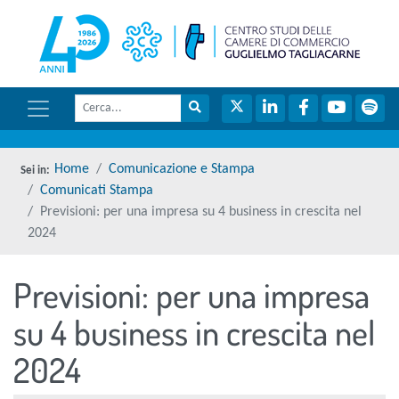
menu di scelta rapida
torna 
Vai ai contenuti
Menu di navigazione
Cerca
Menu di navigazione principale
torna al menu di scelta rapida
Cerca nel sito
Twitter
LinkedIn
Facebook
YouTube
Spot
torna al menu di scelta rapida
Home
Comunicazione e Stampa
Comunicati Stampa
Previsioni: per una impresa su 4 business in crescita nel
2024
Previsioni: per una impresa
torna al menu di scelta rapida
su 4 business in crescita nel
2024