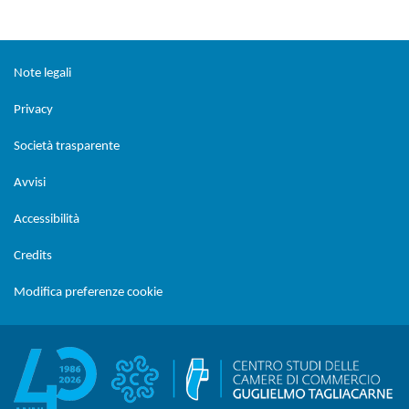
Sezione Link Utili
torna al menu di scelta rapida
Note legali
Privacy
Società trasparente
Avvisi
Accessibilità
Credits
Modifica preferenze cookie