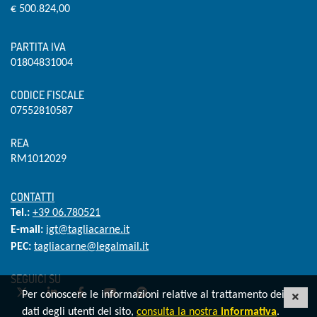
€ 500.824,00
PARTITA IVA
01804831004
CODICE FISCALE
07552810587
REA
RM1012029
CONTATTI
Tel.:
+39 06.780521
E-mail:
igt@tagliacarne.it
PEC:
tagliacarne@legalmail.it
SEGUICI SU
Twitter
LinkedIn
Facebook
YouTube
Spotify
Per conoscere le informazioni relative al trattamento dei
CHI
dati degli utenti del sito,
consulta la nostra
informativa
.