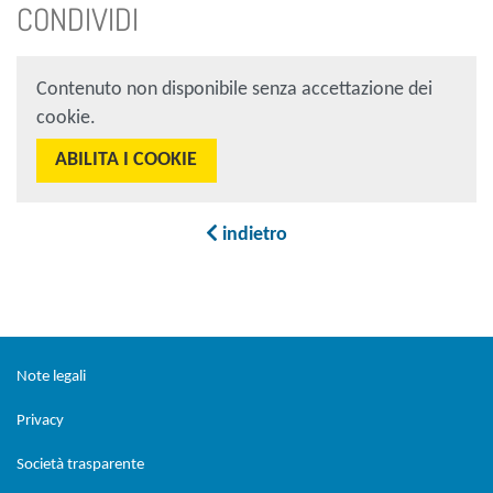
CONDIVIDI
Contenuto non disponibile senza accettazione dei
cookie.
ABILITA I COOKIE
indietro
Sezione Link Utili
torna al menu di scelta rapida
Note legali
Privacy
Società trasparente