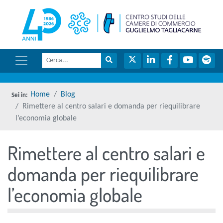
menu di scelta rapida
torna 
Vai ai contenuti
Menu di navigazione
Cerca
Menu di navigazione principale
torna al menu di scelta rapida
Cerca nel sito
Twitter
LinkedIn
Facebook
YouTube
Spot
torna al menu di scelta rapida
Home
Blog
Rimettere al centro salari e domanda per riequilibrare
l’economia globale
Rimettere al centro salari e
torna al menu di scelta rapida
domanda per riequilibrare
l’economia globale