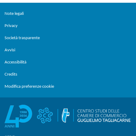
Sezione Link Utili
torna al menu di scelta rapida
Note legali
Privacy
Società trasparente
Avvisi
Accessibilità
Credits
Modifica preferenze cookie