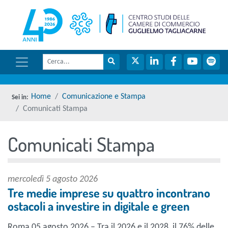
menu di scelta rapida
torna 
Vai ai contenuti
Menu di navigazione
Cerca
Menu di navigazione principale
torna al menu di scelta rapida
Cerca nel sito
Twitter
LinkedIn
Facebook
YouTube
Spot
torna al menu di scelta rapida
Home
Comunicazione e Stampa
Comunicati Stampa
Comunicati Stampa
torna al menu di scelta rapida
mercoledì 5 agosto 2026
Tre medie imprese su quattro incontrano
ostacoli a investire in digitale e green
Roma 05 agosto 2026 – Tra il 2026 e il 2028, il 76% delle