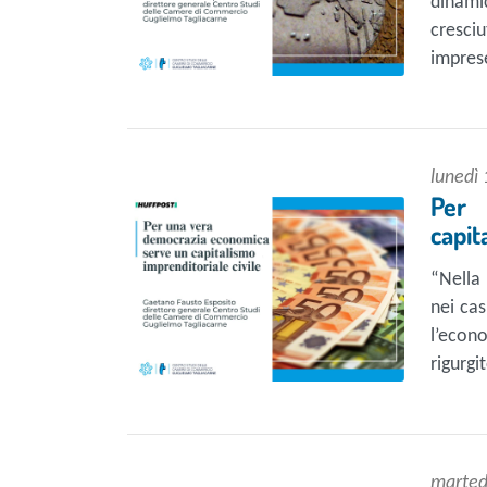
dinami
cresci
imprese
lunedì
Per 
capit
“Nella 
nei ca
l’econ
rigurgi
marted