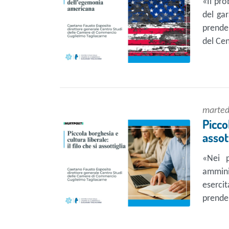
«Il pro
del ga
prende 
del Cen
marted
Picc
assot
«Nei p
ammini
esercit
prender