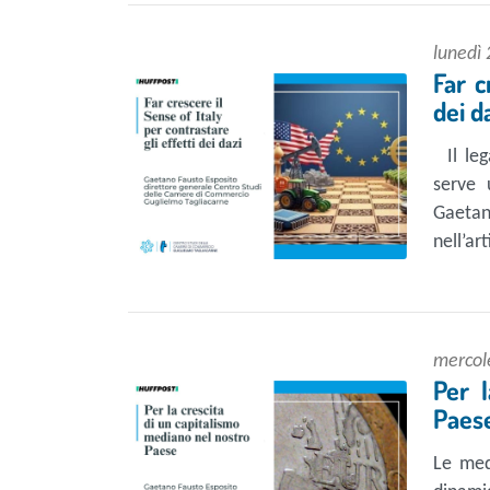
lunedì 
Far c
dei d
Il leg
serve 
Gaetan
nell’ar
mercole
Per 
Paes
Le med