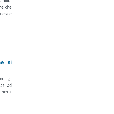
abilità
one che
enerale
he si
no gli
uasi ad
 loro a