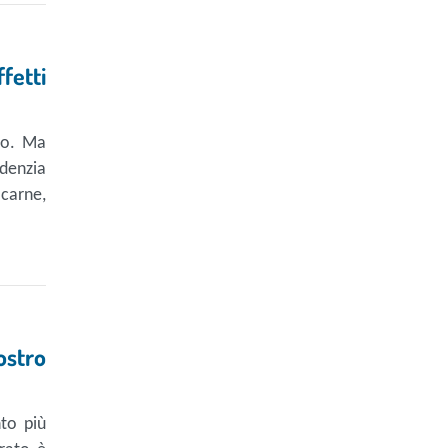
fetti
co. Ma
denzia
carne,
ostro
to più