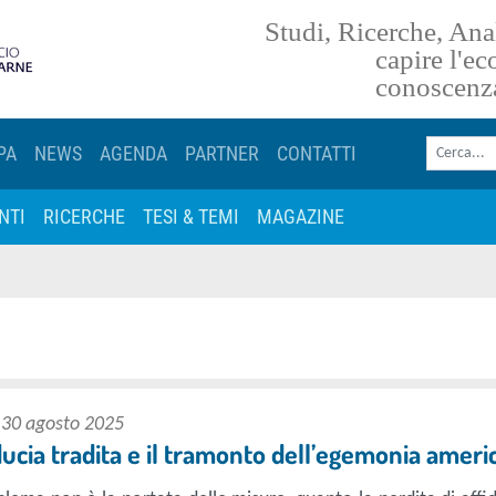
Studi, Ricerche, Anal
torna alla homepage
capire l'e
conoscenz
Cerca nel sito
PA
NEWS
AGENDA
PARTNER
CONTATTI
NTI
RICERCHE
TESI & TEMI
MAGAZINE
 30 agosto 2025
ducia tradita e il tramonto dell’egemonia ameri