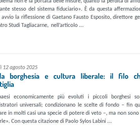
blema non è la portata delle misure, quanto la perdita di affid
rante stesso del sistema fiduciario». È da questa affermazi
avvio la riflessione di Gaetano Fausto Esposito, direttore g
tro Studi Tagliacarne, nell’articolo ...
ì 12 agosto 2025
ola borghesia e cultura liberale: il filo c
tiglia
aesi economicamente più evoluti i piccoli borghesi so
stratori universali; condizionano le scelte di fondo – fin q
are in molti casi una specie di potere di veto –, ma non sono
le». Con questa citazione di Paolo Sylos Labini ...