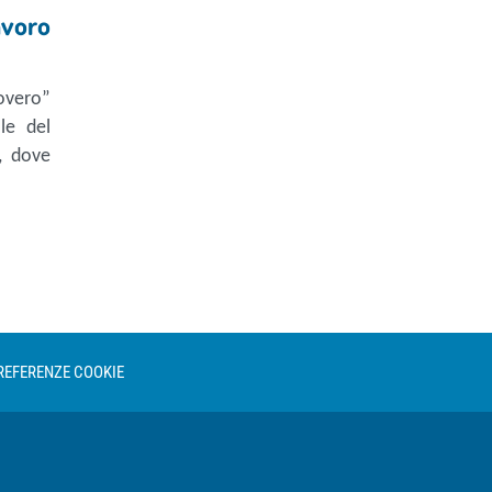
avoro
povero”
le del
, dove
REFERENZE COOKIE