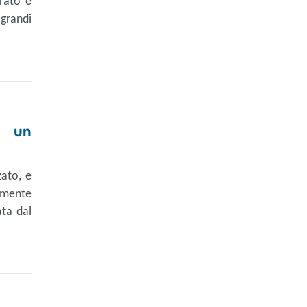
urato è
grandi
e un
zato, e
emente
ata dal