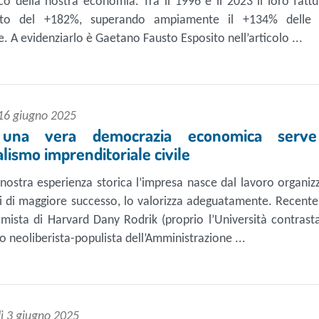
co della nostra economia. Tra il 1996 e il 2023 il loro fatt
uto del +182%, superando ampiamente il +134% delle 
. A evidenziarlo è Gaetano Fausto Esposito nell’articolo ...
 16 giugno 2025
una vera democrazia economica serv
alismo imprenditoriale civile
nostra esperienza storica l’impresa nasce dal lavoro organiz
si di maggiore successo, lo valorizza adeguatamente. Recent
omista di Harvard Dany Rodrik (proprio l’Università contrast
to neoliberista-populista dell’Amministrazione ...
ì 3 giugno 2025