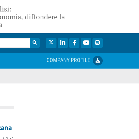
isi:
conomia, diffondere la
a
Twitter
LinkedIn
Facebook
YouTube
Spotify
COMPANY PROFILE
cana