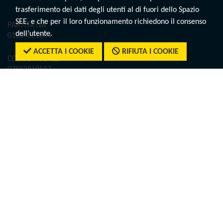
trasferimento dei dati degli utenti al di fuori dello Spazio
SEE, e che per il loro funzionamento richiedono il consenso
PARTITA IVA
dell’utente.
01804831004
ACCETTA I COOKIE
RIFIUTA I COOKIE
CODICE FISCALE
07552810587
REA
RM1012029
CONTATTI
Tel.:
+39 06.780521
E-mail:
igt@tagliacarne.it
PEC:
tagliacarne@legalmail.it
SEGUICI SU
Twitter
LinkedIn
Facebook
YouTube
Spotify