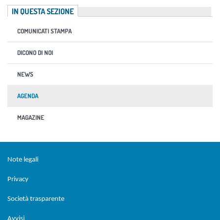
IN QUESTA SEZIONE
COMUNICATI STAMPA
DICONO DI NOI
NEWS
AGENDA
MAGAZINE
Sezione Link Utili
torna al menu di scelta rapida
Note legali
Privacy
Società trasparente
Avvisi