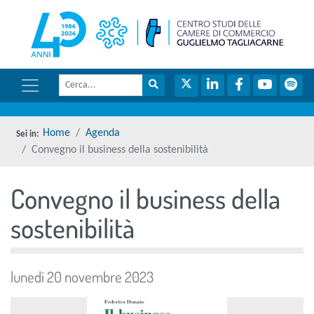
menu di scelta rapida
torna 
Vai ai contenuti
Menu di navigazione
Cerca
Menu di navigazione principale
torna al menu di scelta rapida
Cerca nel sito
Twitter
LinkedIn
Facebook
YouTube
Spot
torna al menu di scelta rapida
Home
Agenda
Convegno il business della sostenibilità
Convegno il business della
torna al menu di scelta rapida
sostenibilità
lunedì 20 novembre 2023