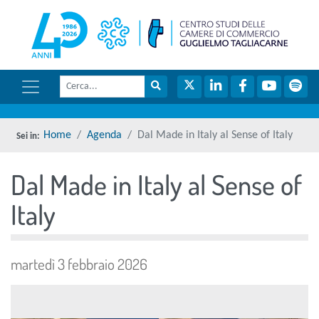
menu di scelta rapida
torna 
Vai ai contenuti
Menu di navigazione
Cerca
Menu di navigazione principale
torna al menu di scelta rapida
Cerca nel sito
Twitter
LinkedIn
Facebook
YouTube
Spot
torna al menu di scelta rapida
Home
Agenda
Dal Made in Italy al Sense of Italy
Dal Made in Italy al Sense of
torna al menu di scelta rapida
Italy
martedì 3 febbraio 2026