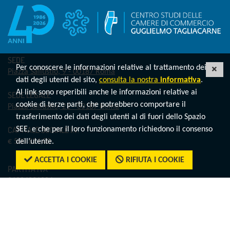
SEDE
Per conoscere le informazioni relative al trattamento dei
CHI
Piazza Sallustio, 9 - 00187 Roma
dati degli utenti del sito,
consulta la nostra
informativa
.
Al link sono reperibili anche le informazioni relative ai
SEDE LEGALE
cookie di terze parti, che potrebbero comportare il
Piazza Sallustio, 21 - 00187 Roma
trasferimento dei dati degli utenti al di fuori dello Spazio
CAPITALE SOCIALE I.V.
SEE, e che per il loro funzionamento richiedono il consenso
€ 500.824,00
dell’utente.
ACCETTA I COOKIE
RIFIUTA I COOKIE
PARTITA IVA
01804831004
CODICE FISCALE
07552810587