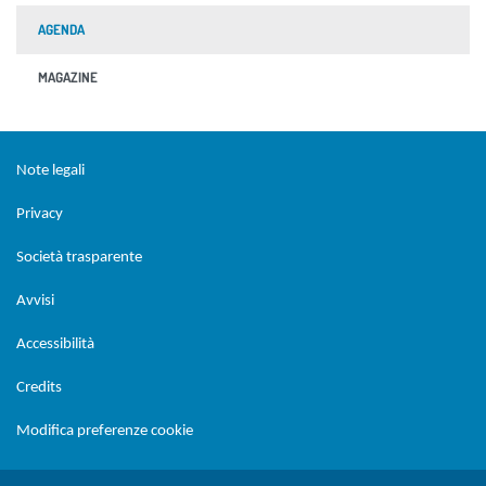
AGENDA
MAGAZINE
Sezione Link Utili
torna al menu di scelta rapida
Note legali
Privacy
Società trasparente
Avvisi
Accessibilità
Credits
Modifica preferenze cookie