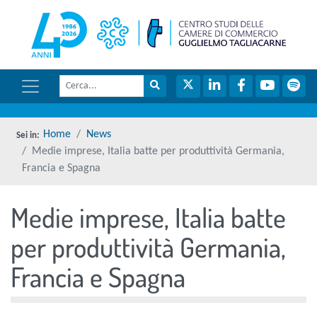
menu di scelta rapida
torna 
Vai ai contenuti
Menu di navigazione
Cerca
Menu di navigazione principale
torna al menu di scelta rapida
Cerca nel sito
Twitter
LinkedIn
Facebook
YouTube
Spot
torna al menu di scelta rapida
Home
News
Medie imprese, Italia batte per produttività Germania,
Francia e Spagna
Medie imprese, Italia batte
torna al menu di scelta rapida
per produttività Germania,
Francia e Spagna