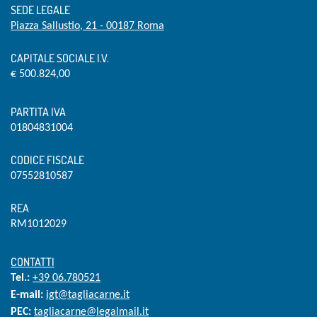
SEDE LEGALE
Piazza Sallustio, 21 - 00187 Roma
CAPITALE SOCIALE I.V.
€ 500.824,00
PARTITA IVA
01804831004
CODICE FISCALE
07552810587
REA
RM1012029
CONTATTI
Tel.:
+39 06.780521
E-mail:
igt@tagliacarne.it
PEC:
tagliacarne@legalmail.it