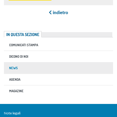
indietro
IN QUESTA SEZIONE
COMUNICATI STAMPA
DICONO DI NOI
NEWS
AGENDA
MAGAZINE
Sezione Link Utili
torna al menu di scelta rapida
Note legali