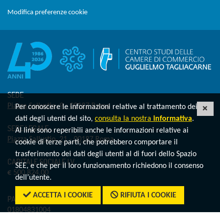
Modifica preferenze cookie
SEDE
Piazza Sallustio, 9 - 00187 Roma
Per conoscere le informazioni relative al trattamento dei
CHI
dati degli utenti del sito,
consulta la nostra
informativa
.
SEDE LEGALE
Al link sono reperibili anche le informazioni relative ai
Piazza Sallustio, 21 - 00187 Roma
cookie di terze parti, che potrebbero comportare il
trasferimento dei dati degli utenti al di fuori dello Spazio
CAPITALE SOCIALE I.V.
SEE, e che per il loro funzionamento richiedono il consenso
€ 500.824,00
dell’utente.
ACCETTA I COOKIE
RIFIUTA I COOKIE
PARTITA IVA
01804831004