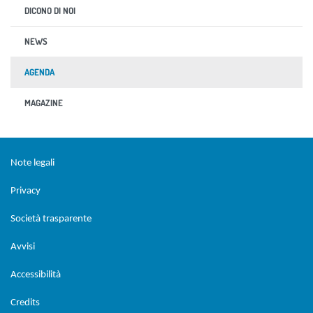
DICONO DI NOI
NEWS
AGENDA
MAGAZINE
Sezione Link Utili
torna al menu di scelta rapida
Note legali
Privacy
Società trasparente
Avvisi
Accessibilità
Credits