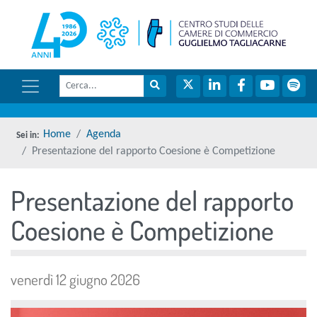
menu di scelta rapida
torna 
Vai ai contenuti
Menu di navigazione
Cerca
Menu di navigazione principale
torna al menu di scelta rapida
Cerca nel sito
Twitter
LinkedIn
Facebook
YouTube
Spot
torna al menu di scelta rapida
Home
Agenda
Presentazione del rapporto Coesione è Competizione
Presentazione del rapporto
torna al menu di scelta rapida
Coesione è Competizione
venerdì 12 giugno 2026