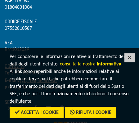
PARTITA IVA
01804831004
CODICE FISCALE
07552810587
REA
RM1012029
Per conoscere le informazioni relative al trattamento dei
CHI
dati degli utenti del sito,
consulta la nostra
informativa
.
CONTATTI
Al link sono reperibili anche le informazioni relative ai
Tel.:
+39 06.780521
cookie di terze parti, che potrebbero comportare il
E-mail:
igt@tagliacarne.it
trasferimento dei dati degli utenti al di fuori dello Spazio
PEC:
tagliacarne@legalmail.it
SEE, e che per il loro funzionamento richiedono il consenso
SEGUICI SU
dell’utente.
Twitter
LinkedIn
Facebook
YouTube
Spotify
ACCETTA I COOKIE
RIFIUTA I COOKIE
Il Centro Studi G. Tagliacarne
è parte del Sistan