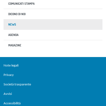
COMUNICATI STAMPA
DICONO DI NOI
NEWS
AGENDA
MAGAZINE
Sezione Link Utili
torna al menu di scelta rapida
Note legali
Privacy
Società trasparente
Avvisi
Accessibilità