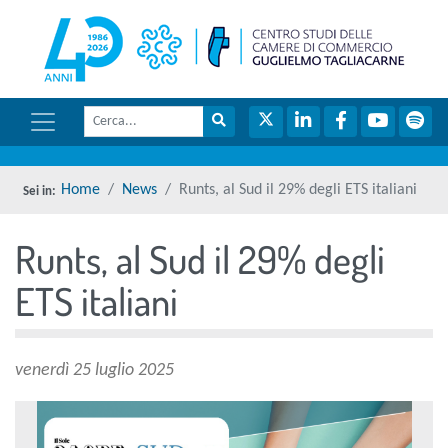
menu di scelta rapida
torna 
Vai ai contenuti
Menu di navigazione
Cerca
Menu di navigazione principale
torna al menu di scelta rapida
Cerca nel sito
Twitter
LinkedIn
Facebook
YouTube
Spot
torna al menu di scelta rapida
Home
News
Runts, al Sud il 29% degli ETS italiani
Runts, al Sud il 29% degli
torna al menu di scelta rapida
ETS italiani
venerdì 25 luglio 2025