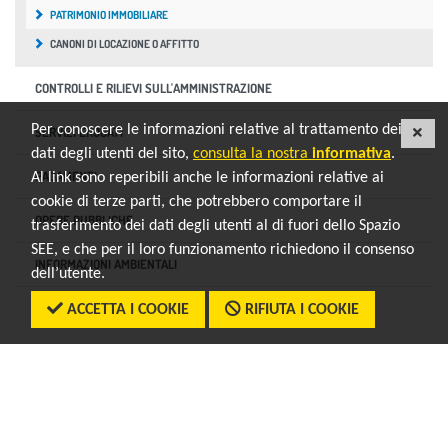
PATRIMONIO IMMOBILIARE
CANONI DI LOCAZIONE O AFFITTO
CONTROLLI E RILIEVI SULL'AMMINISTRAZIONE
Per conoscere le informazioni relative al trattamento dei
SERVIZI EROGATI
CHI
dati degli utenti del sito,
consulta la nostra
informativa
.
PAGAMENTI
Al link sono reperibili anche le informazioni relative ai
cookie di terze parti, che potrebbero comportare il
OPERE PUBBLICHE
trasferimento dei dati degli utenti al di fuori dello Spazio
SEE, e che per il loro funzionamento richiedono il consenso
INFORMAZIONI AMBIENTALI
dell’utente.
ALTRI CONTENUTI
ACCETTA I COOKIE
RIFIUTA I COOKIE
Sezione Link Utili
torna al menu di scelta rapida
Note legali
Privacy