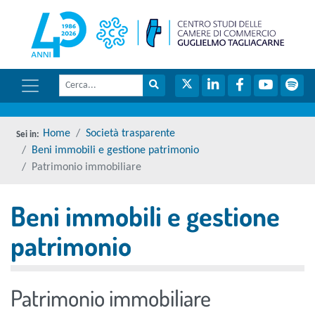
menu di scelta rapida
torna 
Vai ai contenuti
Menu di navigazione
Cerca
Menu di navigazione principale
torna al menu di scelta rapida
Cerca nel sito
Twitter
LinkedIn
Facebook
YouTube
Spot
torna al menu di scelta rapida
Home
Società trasparente
Beni immobili e gestione patrimonio
Patrimonio immobiliare
Beni immobili e gestione
torna al menu di scelta rapida
patrimonio
Patrimonio immobiliare