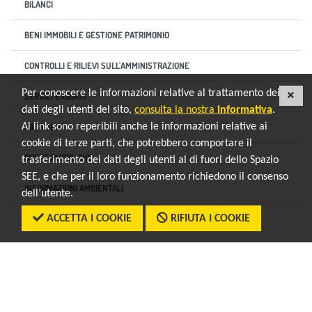
BILANCI
BENI IMMOBILI E GESTIONE PATRIMONIO
CONTROLLI E RILIEVI SULL'AMMINISTRAZIONE
Per conoscere le informazioni relative al trattamento dei
CHI
SERVIZI EROGATI
dati degli utenti del sito,
consulta la nostra
informativa
.
PAGAMENTI
Al link sono reperibili anche le informazioni relative ai
cookie di terze parti, che potrebbero comportare il
OPERE PUBBLICHE
trasferimento dei dati degli utenti al di fuori dello Spazio
SEE, e che per il loro funzionamento richiedono il consenso
INFORMAZIONI AMBIENTALI
dell’utente.
ACCETTA I COOKIE
RIFIUTA I COOKIE
ALTRI CONTENUTI
Sezione Link Utili
torna al menu di scelta rapida
Note legali
Privacy