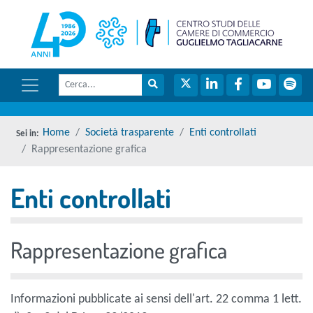
menu di scelta rapida
torna 
Vai ai contenuti
Menu di navigazione
Cerca
Menu di navigazione principale
torna al menu di scelta rapida
Cerca nel sito
Twitter
LinkedIn
Facebook
YouTube
Spot
torna al menu di scelta rapida
Home
Società trasparente
Enti controllati
Rappresentazione grafica
Enti controllati
torna al menu di scelta rapida
Rappresentazione grafica
Informazioni pubblicate ai sensi dell'art. 22 comma 1 lett.