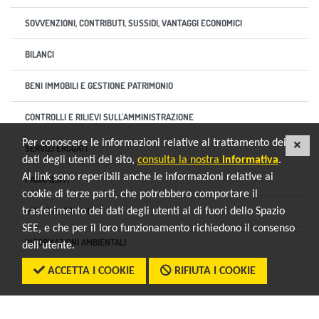
SOVVENZIONI, CONTRIBUTI, SUSSIDI, VANTAGGI ECONOMICI
BILANCI
BENI IMMOBILI E GESTIONE PATRIMONIO
CONTROLLI E RILIEVI SULL'AMMINISTRAZIONE
Per conoscere le informazioni relative al trattamento dei
CHI
SERVIZI EROGATI
dati degli utenti del sito,
consulta la nostra
informativa
.
Al link sono reperibili anche le informazioni relative ai
PAGAMENTI
cookie di terze parti, che potrebbero comportare il
OPERE PUBBLICHE
trasferimento dei dati degli utenti al di fuori dello Spazio
SEE, e che per il loro funzionamento richiedono il consenso
INFORMAZIONI AMBIENTALI
dell’utente.
ACCETTA I COOKIE
RIFIUTA I COOKIE
ALTRI CONTENUTI
torna al menu di scelta rapida