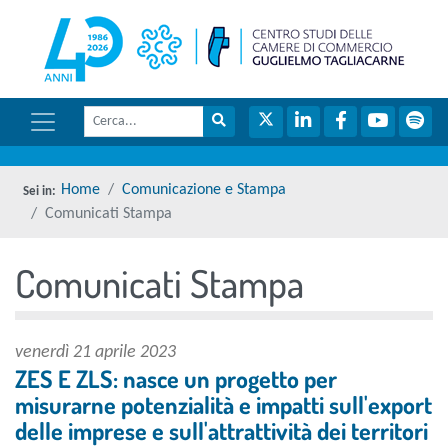
menu di scelta rapida
torna 
Vai ai contenuti
Menu di navigazione
Cerca
Menu di navigazione principale
torna al menu di scelta rapida
Cerca nel sito
Twitter
LinkedIn
Facebook
YouTube
Spot
torna al menu di scelta rapida
Home
Comunicazione e Stampa
Comunicati Stampa
Comunicati Stampa
torna al menu di scelta rapida
venerdì 21 aprile 2023
ZES E ZLS: nasce un progetto per
misurarne potenzialità e impatti sull'export
delle imprese e sull'attrattività dei territori