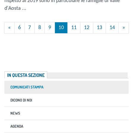
rispetto al 2019 sono in particolare le famiglie di Valle
d'Aosta ...
«
6
7
8
9
10
11
12
13
14
»
IN QUESTA SEZIONE
COMUNICATI STAMPA
DICONO DI NOI
NEWS
AGENDA