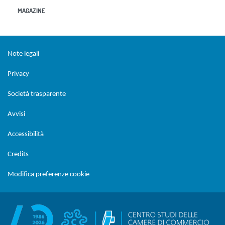
MAGAZINE
Sezione Link Utili
torna al menu di scelta rapida
Note legali
Privacy
Società trasparente
Avvisi
Accessibilità
Credits
Modifica preferenze cookie