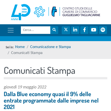
menu di scelta rapida
torna 
Vai ai contenuti
Menu di navigazione
Cerca
Menu di navigazione principale
torna al menu di scelta rapida
Cerca nel sito
Twitter
LinkedIn
Facebook
YouTube
Spot
torna al menu di scelta rapida
Home
Comunicazione e Stampa
Comunicati Stampa
Comunicati Stampa
torna al menu di scelta rapida
giovedì 19 maggio 2022
Dalla Blue economy quasi il 9% delle
entrate programmate dalle imprese nel
2021