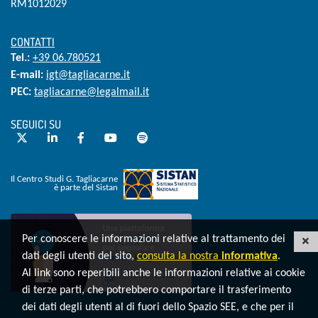
RM1012029
CONTATTI
Tel.:
+39 06.780521
E-mail:
igt@tagliacarne.it
PEC:
tagliacarne@legalmail.it
SEGUICI SU
Twitter
LinkedIn
Facebook
YouTube
Spotify
Il Centro Studi G. Tagliacarne
è parte del Sistan
Invia una segnalazione whistleblowing
Per conoscere le informazioni relative al trattamento dei
C
dati degli utenti del sito,
consulta la nostra
informativa
.
Al link sono reperibili anche le informazioni relative ai cookie
di terze parti, che potrebbero comportare il trasferimento
dei dati degli utenti al di fuori dello Spazio SEE, e che per il