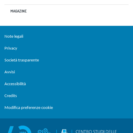
MAGAZINE
Sezione Link Utili
torna al menu di scelta rapida
Note legali
Privacy
Società trasparente
Avvisi
Accessibilità
Credits
Modifica preferenze cookie