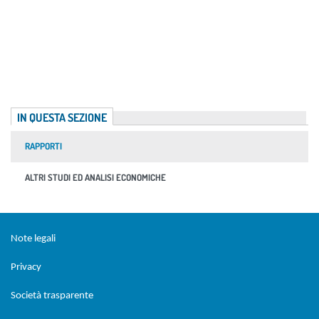
IN QUESTA SEZIONE
RAPPORTI
ALTRI STUDI ED ANALISI ECONOMICHE
Sezione Link Utili
torna al menu di scelta rapida
Note legali
Privacy
Società trasparente