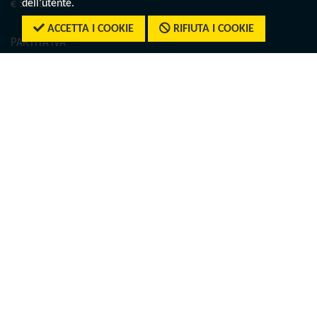
dell’utente.
€ 500.824,00
ACCETTA I COOKIE
RIFIUTA I COOKIE
PARTITA IVA
01804831004
CODICE FISCALE
07552810587
REA
RM1012029
CONTATTI
Tel.:
+39 06.780521
E-mail:
igt@tagliacarne.it
PEC:
tagliacarne@legalmail.it
SEGUICI SU
Twitter
LinkedIn
Facebook
YouTube
Spotify