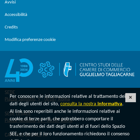
Avvisi
Accessibilità
Credits
Modifica preferenze cookie
SEDE
Per conoscere le informazioni relative al trattamento dei
CHI
Piazza Sallustio, 9 - 00187 Roma
dati degli utenti del sito,
consulta la nostra
informativa
.
Al link sono reperibili anche le informazioni relative ai
SEDE LEGALE
cookie di terze parti, che potrebbero comportare il
Piazza Sallustio, 21 - 00187 Roma
trasferimento dei dati degli utenti al di fuori dello Spazio
CAPITALE SOCIALE I.V.
SEE, e che per il loro funzionamento richiedono il consenso