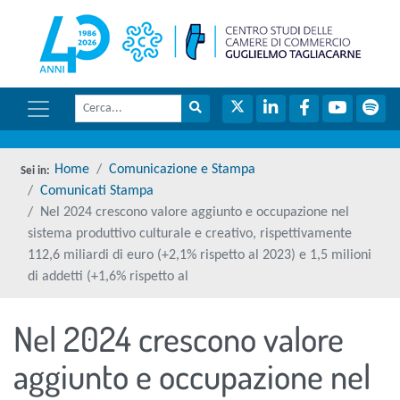
menu di scelta rapida
torna 
Vai ai contenuti
Menu di navigazione
Cerca
Menu di navigazione principale
torna al menu di scelta rapida
Cerca nel sito
Twitter
LinkedIn
Facebook
YouTube
Spot
torna al menu di scelta rapida
Home
Comunicazione e Stampa
Comunicati Stampa
Nel 2024 crescono valore aggiunto e occupazione nel
sistema produttivo culturale e creativo, rispettivamente
112,6 miliardi di euro (+2,1% rispetto al 2023) e 1,5 milioni
di addetti (+1,6% rispetto al
Nel 2024 crescono valore
torna al menu di scelta rapida
aggiunto e occupazione nel