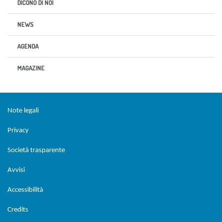
DICONO DI NOI
NEWS
AGENDA
MAGAZINE
Sezione Link Utili
torna al menu di scelta rapida
Note legali
Privacy
Società trasparente
Avvisi
Accessibilità
Credits