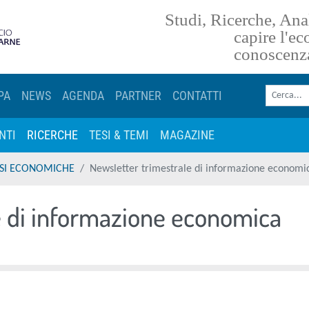
Studi, Ricerche, Anal
torna alla homepage
capire l'e
conoscenz
Cerca nel sito
PA
NEWS
AGENDA
PARTNER
CONTATTI
NTI
RICERCHE
TESI & TEMI
MAGAZINE
LISI ECONOMICHE
Newsletter trimestrale di informazione economi
e di informazione economica