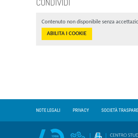
CONDIVIDI
Contenuto non disponibile senza accettazi
ABILITA I COOKIE
Sezione Link Utili
torna al menu di scelta rapida
NOTE LEGALI
PRIVACY
SOCIETÀ TRASPAR