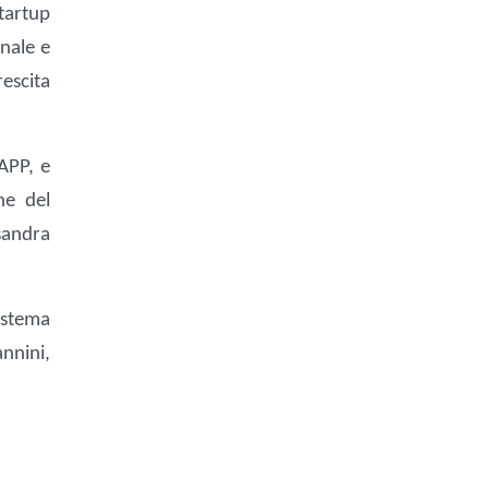
startup
onale e
rescita
NAPP, e
ne del
sandra
istema
nnini,