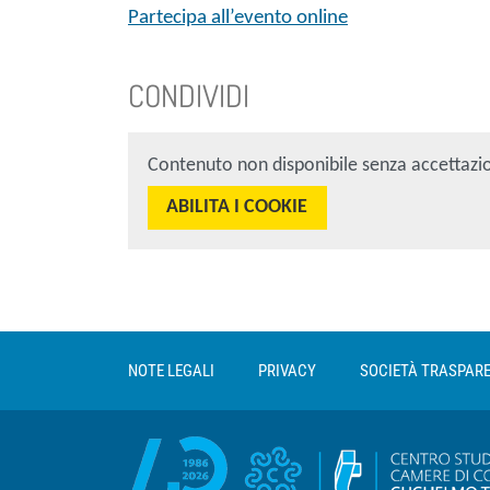
Partecipa all’evento online
CONDIVIDI
Contenuto non disponibile senza accettazi
ABILITA I COOKIE
Sezione Link Utili
torna al menu di scelta rapida
NOTE LEGALI
PRIVACY
SOCIETÀ TRASPAR