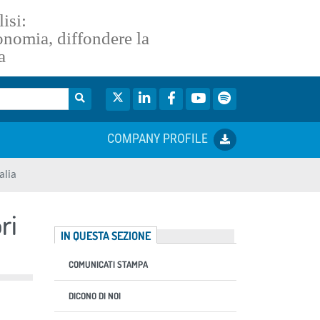
isi:
conomia, diffondere la
a
Twitter
LinkedIn
Facebook
YouTube
Spotify
COMPANY PROFILE
alia
ri
IN QUESTA SEZIONE
COMUNICATI STAMPA
DICONO DI NOI