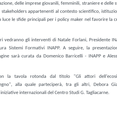
ione, delle imprese giovanili, femminili, straniere e delle 
i stakeholders appartenenti al contesto scientifico, istituzi
 luce le sfide principali per i policy maker nel favorire la c
avori vedranno gli interventi di Natale Forlani, Presidente I
ura Sistemi Formativi INAPP. A seguire, la presentazio
ndagine sarà curata da Domenico Barricelli - INAPP e Ales
on la tavola rotonda dal titolo "Gli attori dell’ecos
egno", alla quale parteciperà, tra gli altri, Debora Gia
e iniziative internazionali del Centro Studi G. Tagliacarne.