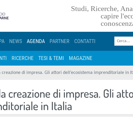
Studi, Ricerche, Anal
torna alla homepage
capire l'e
conoscenz
Cerca nel sito
PA
NEWS
AGENDA
PARTNER
CONTATTI
NTI
RICERCHE
TESI & TEMI
MAGAZINE
 creazione di impresa. Gli attori dell’ecosistema imprenditoriale in It
a creazione di impresa. Gli atto
itoriale in Italia