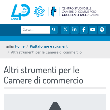
menu di scelta rapida
torna 
Vai ai contenuti
Menu di navigazione
Cerca
Menu di navigazione principale
torna al menu di scelta rapida
Cerca nel sito
Twitter
LinkedIn
Facebook
YouTube
Spot
torna al menu di scelta rapida
Home
Piattaforme e strumenti
Altri strumenti per le Camere di commercio
Altri strumenti per le
torna al menu di scelta rapida
Camere di commercio