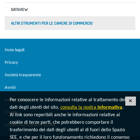
DATAVIEW
ALTRI STRUMENTI PER LE CAMERE DI COMMERCIO
Sezione Link Utili
torna al menu di scelta rapida
Note legali
Privacy
Società trasparente
Avvisi
Per conoscere le informazioni relative al trattamento dei
Accessibilità
CHI
dati degli utenti del sito,
consulta la nostra
informativa
.
Credits
Al link sono reperibili anche le informazioni relative ai
cookie di terze parti, che potrebbero comportare il
Modifica preferenze cookie
trasferimento dei dati degli utenti al di fuori dello Spazio
SEE, e che per il loro funzionamento richiedono il consenso