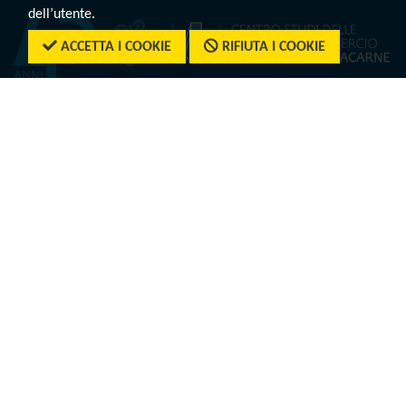
dell’utente.
ACCETTA I COOKIE
RIFIUTA I COOKIE
SEDE
Piazza Sallustio, 9 - 00187 Roma
SEDE LEGALE
Piazza Sallustio, 21 - 00187 Roma
CAPITALE SOCIALE I.V.
€ 500.824,00
PARTITA IVA
01804831004
CODICE FISCALE
07552810587