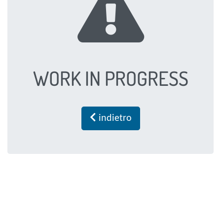
!
WORK IN PROGRESS
<
indietro