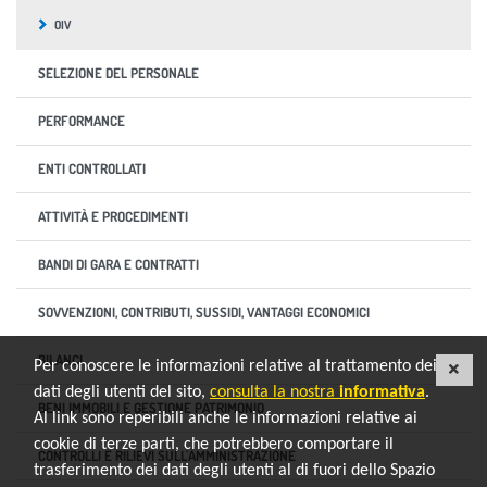
OIV
SELEZIONE DEL PERSONALE
PERFORMANCE
ENTI CONTROLLATI
ATTIVITÀ E PROCEDIMENTI
BANDI DI GARA E CONTRATTI
SOVVENZIONI, CONTRIBUTI, SUSSIDI, VANTAGGI ECONOMICI
BILANCI
Per conoscere le informazioni relative al trattamento dei
CHI
dati degli utenti del sito,
consulta la nostra
informativa
.
BENI IMMOBILI E GESTIONE PATRIMONIO
Al link sono reperibili anche le informazioni relative ai
cookie di terze parti, che potrebbero comportare il
CONTROLLI E RILIEVI SULL'AMMINISTRAZIONE
trasferimento dei dati degli utenti al di fuori dello Spazio