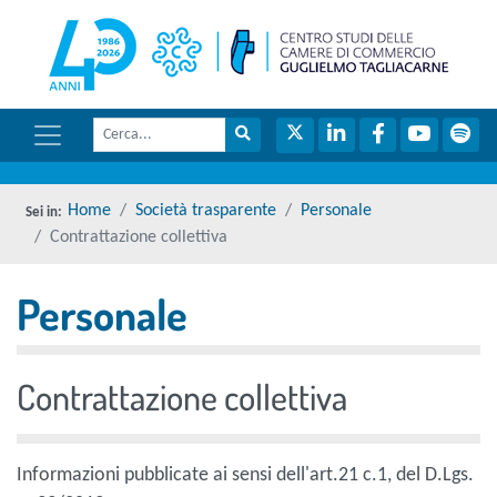
menu di scelta rapida
torna 
Vai ai contenuti
Menu di navigazione
Cerca
Menu di navigazione principale
torna al menu di scelta rapida
Cerca nel sito
Twitter
LinkedIn
Facebook
YouTube
Spot
torna al menu di scelta rapida
Home
Società trasparente
Personale
Contrattazione collettiva
Personale
torna al menu di scelta rapida
Contrattazione collettiva
Informazioni pubblicate ai sensi dell'art.21 c.1, del D.Lgs.