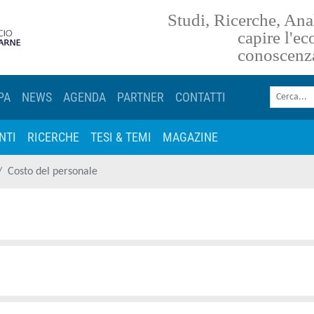
Studi, Ricerche, Anal
torna alla homepage
capire l'e
conoscenz
Cerca nel sito
PA
NEWS
AGENDA
PARTNER
CONTATTI
NTI
RICERCHE
TESI & TEMI
MAGAZINE
Costo del personale