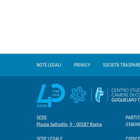
Sezione Link Utili
torna al menu di scelta rapida
NOTE LEGALI
PRIVACY
SOCIETÀ TRASPAR
SEDE
PARTIT
Piazza Sallustio, 9 - 00187 Roma
01804
SEDE LEGALE
CODICE