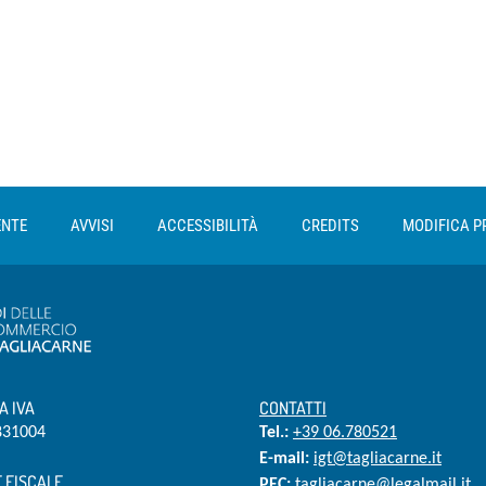
ENTE
AVVISI
ACCESSIBILITÀ
CREDITS
MODIFICA P
A IVA
CONTATTI
831004
Tel.:
+39 06.780521
E-mail:
igt@tagliacarne.it
 FISCALE
PEC:
tagliacarne@legalmail.it