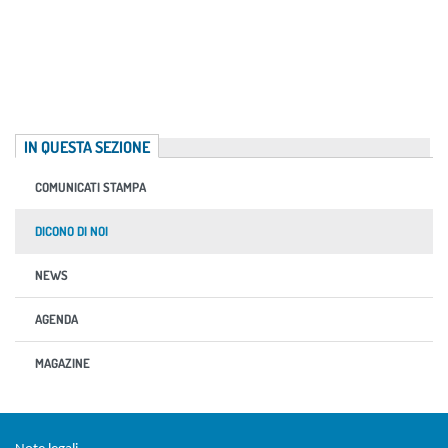
IN QUESTA SEZIONE
COMUNICATI STAMPA
DICONO DI NOI
NEWS
AGENDA
MAGAZINE
Sezione Link Utili
torna al menu di scelta rapida