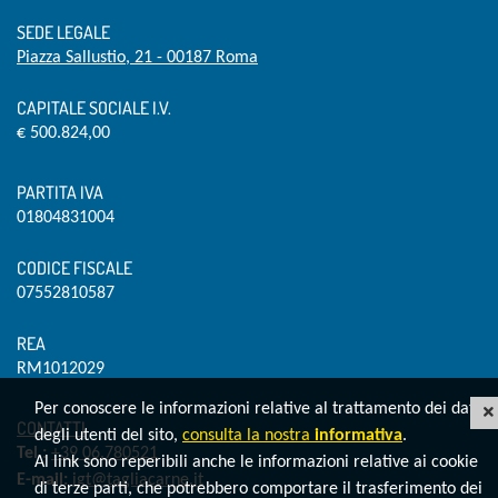
SEDE LEGALE
Piazza Sallustio, 21 - 00187 Roma
CAPITALE SOCIALE I.V.
€ 500.824,00
PARTITA IVA
01804831004
CODICE FISCALE
07552810587
REA
RM1012029
Per conoscere le informazioni relative al trattamento dei dati
CONTATTI
degli utenti del sito,
consulta la nostra
informativa
.
Tel.:
+39 06.780521
Al link sono reperibili anche le informazioni relative ai cookie
E-mail:
igt@tagliacarne.it
di terze parti, che potrebbero comportare il trasferimento dei