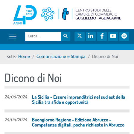
menu di scelta rapida
torna 
Vai ai contenuti
Menu di navigazione
Cerca
Menu di navigazione principale
torna al menu di scelta rapida
Cerca nel sito
Twitter
LinkedIn
Facebook
YouTube
Spot
torna al menu di scelta rapida
Home
Comunicazione e Stampa
Dicono di Noi
Dicono di Noi
torna al menu di scelta rapida
La Sicilia - Essere imprenditrici nel sud est della
24/06/2024
Sicilia tra sfide e opportunità
Buongiorno Regione - Edizione Abruzzo -
24/06/2024
Competenze digitali, poche richieste in Abruzzo