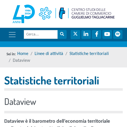
menu di scelta rapida
torna 
Vai ai contenuti
Menu di navigazione
Cerca
Menu di navigazione principale
torna al menu di scelta rapida
Cerca nel sito
Twitter
LinkedIn
Facebook
YouTube
Spot
torna al menu di scelta rapida
Home
Linee di attività
Statistiche territoriali
Dataview
Statistiche territoriali
torna al menu di scelta rapida
Dataview
Dataview è il barometro dell’economia territoriale