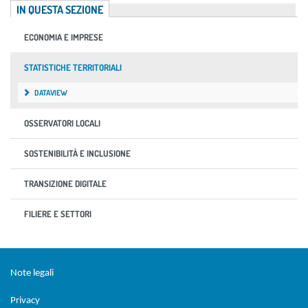
IN QUESTA SEZIONE
ECONOMIA E IMPRESE
STATISTICHE TERRITORIALI
DATAVIEW
OSSERVATORI LOCALI
SOSTENIBILITÀ E INCLUSIONE
TRANSIZIONE DIGITALE
FILIERE E SETTORI
Sezione Link Utili
torna al menu di scelta rapida
Note legali
Privacy