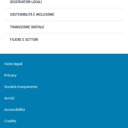
OSSERVATORI LOCALI
SOSTENIBILITÀ E INCLUSIONE
TRANSIZIONE DIGITALE
FILIERE E SETTORI
Sezione Link Utili
torna al menu di scelta rapida
Note legali
Privacy
Società trasparente
Avvisi
Accessibilità
Credits