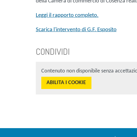
della Camera di commercio di Cosenza reali
Leggi il rapporto completo.
Scarica l'intervento di G.F. Esposito
CONDIVIDI
Contenuto non disponibile senza accettazi
ABILITA I COOKIE
Sezione Link Utili
torna al menu di scelta rapida