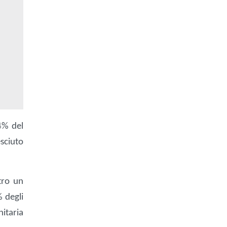
4% del
esciuto
tro un
 degli
itaria