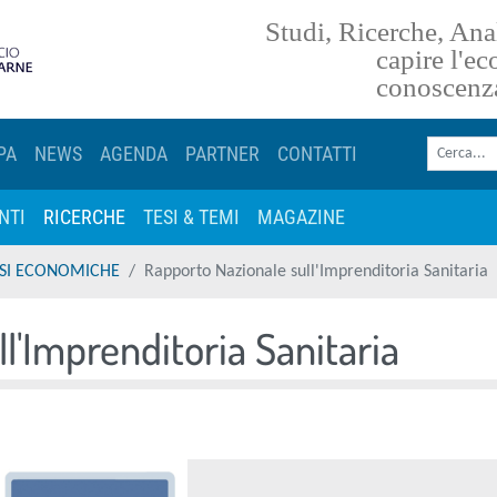
Studi, Ricerche, Anal
torna alla homepage
capire l'e
conoscenz
Cerca nel sito
PA
NEWS
AGENDA
PARTNER
CONTATTI
NTI
RICERCHE
TESI & TEMI
MAGAZINE
LISI ECONOMICHE
Rapporto Nazionale sull'Imprenditoria Sanitaria
l'Imprenditoria Sanitaria