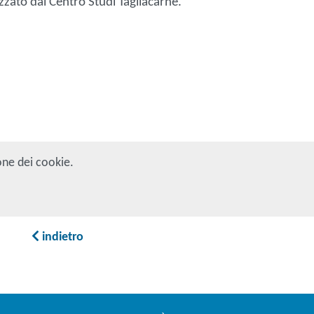
zzato dal Centro Studi Tagliacarne.
one dei cookie.
indietro