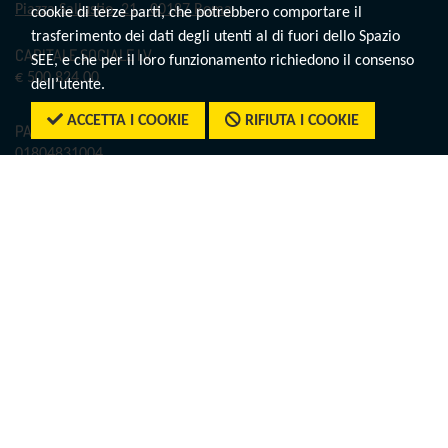
Piazza Sallustio, 21 - 00187 Roma
cookie di terze parti, che potrebbero comportare il
trasferimento dei dati degli utenti al di fuori dello Spazio
CAPITALE SOCIALE I.V.
SEE, e che per il loro funzionamento richiedono il consenso
€ 500.824,00
dell’utente.
ACCETTA I COOKIE
RIFIUTA I COOKIE
PARTITA IVA
01804831004
CODICE FISCALE
07552810587
REA
RM1012029
CONTATTI
Tel.:
+39 06.780521
E-mail:
igt@tagliacarne.it
PEC:
tagliacarne@legalmail.it