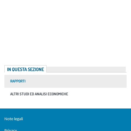
IN QUESTA SEZIONE
RAPPORTI
ALTRI STUDI ED ANALISI ECONOMICHE
Sezione Link Utili
torna al menu di scelta rapida
Note legali
Privacy