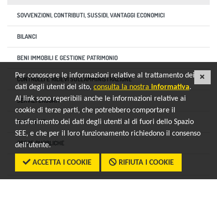
SOVVENZIONI, CONTRIBUTI, SUSSIDI, VANTAGGI ECONOMICI
BILANCI
BENI IMMOBILI E GESTIONE PATRIMONIO
Per conoscere le informazioni relative al trattamento dei
CHI
CONTROLLI E RILIEVI SULL'AMMINISTRAZIONE
dati degli utenti del sito,
consulta la nostra
informativa
.
Al link sono reperibili anche le informazioni relative ai
SERVIZI EROGATI
cookie di terze parti, che potrebbero comportare il
PAGAMENTI
trasferimento dei dati degli utenti al di fuori dello Spazio
SEE, e che per il loro funzionamento richiedono il consenso
OPERE PUBBLICHE
dell’utente.
ACCETTA I COOKIE
RIFIUTA I COOKIE
INFORMAZIONI AMBIENTALI
ALTRI CONTENUTI
torna al menu di scelta rapida