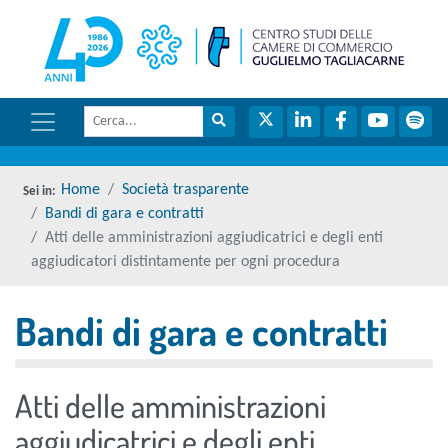
menu di scelta rapida
torna 
Vai ai contenuti
Menu di navigazione
Cerca
Menu di navigazione principale
torna al menu di scelta rapida
Cerca nel sito
Twitter
LinkedIn
Facebook
YouTube
Spot
torna al menu di scelta rapida
Home
Società trasparente
Bandi di gara e contratti
Atti delle amministrazioni aggiudicatrici e degli enti
aggiudicatori distintamente per ogni procedura
Bandi di gara e contratti
torna al menu di scelta rapida
Atti delle amministrazioni
aggiudicatrici e degli enti